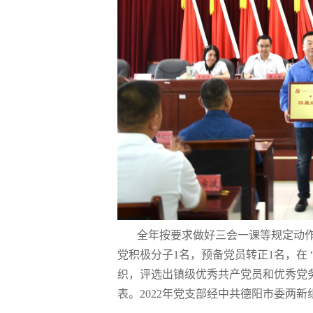
全年按要求做好三会一课等规定动
党积极分子
1
名，预备党员转正
1
名，在
织，评选出镇级优秀共产党员和优秀党
表。
2022
年党支部经中共德阳市委两新